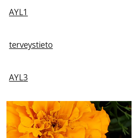
AYL1
terveystieto
AYL
3