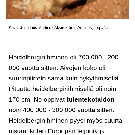
Kuva:
 Jose Luis Martinez Alvarez
 from Asturias, España
Heidelberginihminen eli 700 000 - 200 
000 vuotta sitten. Aivojen koko oli 
suurinpiirtein sama kuin nykyihmisellä. 
Pituutta heidelberginihmisellä oli noin 
170 cm. Ne oppivat 
tulentekotaidon 
noin 400 000 - 300 000 vuotta sitten. 
Heidelberginihminen pyysi myös suurta 
riistaa, kuten Euroopan leijonia ja 