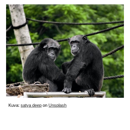
Kuva: 
satya deep
 on
Unsplash