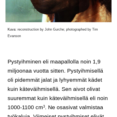
Kuva: 
reconstruction by John Gurche; photographed by Tim 
Evanson
Pystyihminen eli maapallolla noin 1,9 
miljoonaa vuotta sitten. Pystyihmisellä 
oli pidemmät jalat ja lyhyemmät kädet 
kuin käteväihmisellä. Sen aivot olivat 
suuremmat kuin käteväihmisellä eli noin 
1000-1100 cm
. Ne osasivat valmistaa 
3
työkaluja. Viimeiset pystyihmiset elivät 