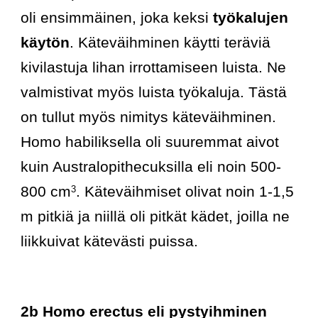
oli ensimmäinen, joka keksi
 työkalujen 
käytön
. Käteväihminen käytti teräviä 
kivilastuja lihan irrottamiseen luista. Ne 
valmistivat myös luista työkaluja. Tästä 
on tullut myös nimitys käteväihminen. 
Homo habiliksella oli suuremmat aivot 
kuin Australopithecuksilla eli noin 500-
800 cm
. Käteväihmiset olivat noin 1-1,5 
3
m pitkiä ja niillä oli pitkät kädet, joilla ne 
liikkuivat kätevästi puissa.
2b Homo erectus eli pystyihminen