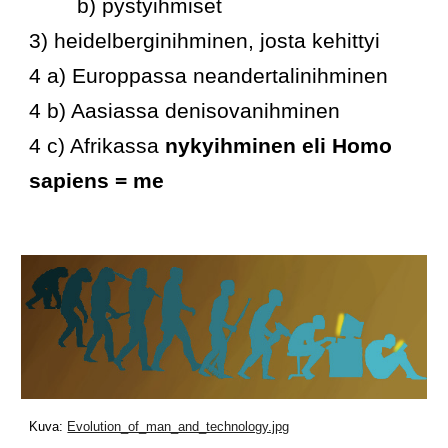
b) pystyihmiset
3) heidelberginihminen, josta kehittyi
4 a) Europpassa neandertalinihminen
4 b) Aasiassa denisovanihminen
4 c) Afrikassa 
nykyihminen eli Homo 
sapiens = me
Kuva:
Evolution_of_man_and_technology.jpg