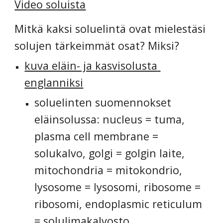
Video soluista
Mitkä kaksi soluelintä ovat mielestäsi 
solujen tärkeimmät osat? Miksi?
kuva eläin- ja kasvisolusta 
englanniksi
soluelinten suomennokset 
eläinsolussa: nucleus = tuma, 
plasma cell membrane = 
solukalvo, golgi = golgin laite, 
mitochondria = mitokondrio, 
lysosome = lysosomi, ribosome = 
ribosomi, endoplasmic reticulum 
= solulimakalvosto 