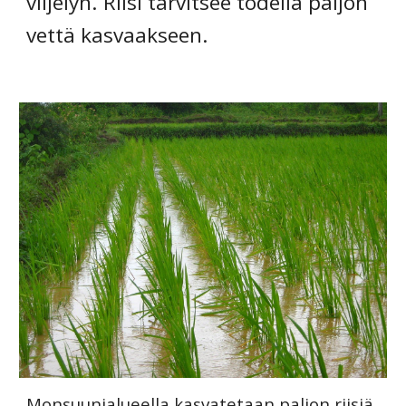
viljelyn. Riisi tarvitsee todella paljon
vettä kasvaakseen.
Monsuunialueella kasvatetaan paljon riisiä.