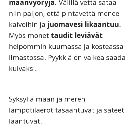
maanvyöryjä
. Välillä vettä sataa
niin paljon, että pintavettä menee
kaivoihin ja
juomavesi likaantuu
.
Myös monet
taudit leviävät
helpommin kuumassa ja kosteassa
ilmastossa.
Pyykkiä on vaikea saada
kuivaksi.
Syksyllä maan ja meren
lämpötilaerot tasaantuvat ja sateet
laantuvat.