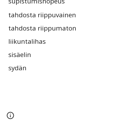
supistumisnopeus
tahdosta riippuvainen
tahdosta riippumaton
liikuntalihas
sisäelin
sydän