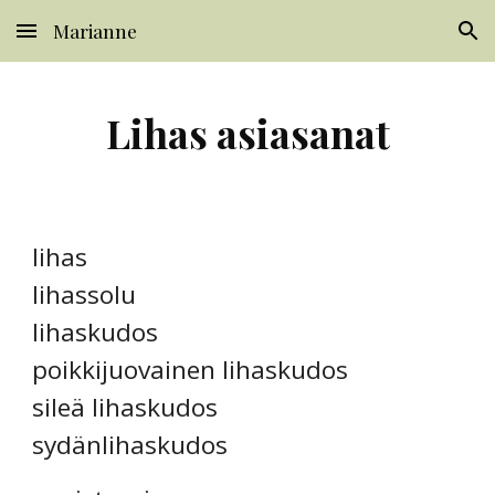
Marianne
Skip to main content
Skip to navigation
Lihas asiasanat
lihas
lihassolu
lihaskudos
poikkijuovainen lihaskudos
sileä lihaskudos
sydänlihaskudos