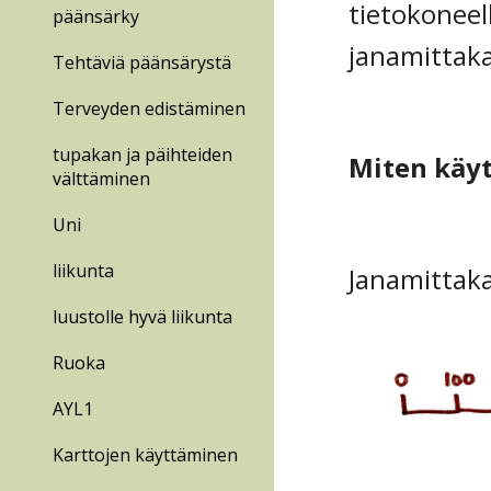
tietokoneell
päänsärky
janamittak
Tehtäviä päänsärystä
Terveyden edistäminen
tupakan ja päihteiden
Miten käy
välttäminen
Uni
liikunta
Janamittaka
luustolle hyvä liikunta
Ruoka
AYL1
Karttojen käyttäminen