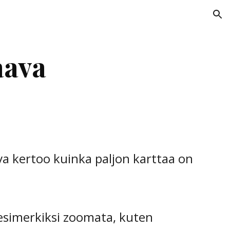
ion
aava
va kertoo kuinka paljon karttaa on
 esimerkiksi zoomata, kuten