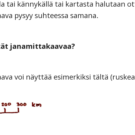
a tai kännykällä tai kartasta halutaan ott
aava pysyy suhteessa samana.
tät janamittakaavaa?
ava voi näyttää esimerkiksi tältä (ruskea