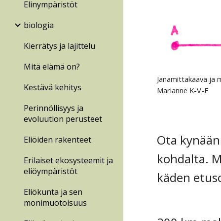
Elinympäristöt
biologia
Kierrätys ja lajittelu
Mitä elämä on?
Janamittakaava ja 
Kestävä kehitys
Marianne K-V-E
Perinnöllisyys ja
evoluution perusteet
Ota kynään 
Eliöiden rakenteet
kohdalta. M
Erilaiset ekosysteemit ja
eliöympäristöt
käden etuso
Eliökunta ja sen
monimuotoisuus