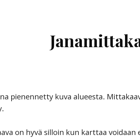
ip to main content
Skip to navigat
Janamittak
ina pienennetty kuva alueesta. Mittakaa
y.
ava on hyvä silloin kun karttaa voidaan