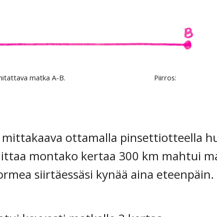
mitattava matka A-B.
Piirros:
mittakaava ottamalla pinsettiotteella hu
ittaa montako kertaa 300 km mahtui mat
rmea siirtäessäsi kynää aina eteenpäin.