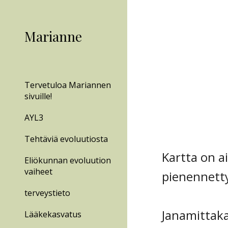
Sk
Marianne
Tervetuloa Mariannen
sivuille!
AYL3
Tehtäviä evoluutiosta
Kartta on a
Eliökunnan evoluution
vaiheet
pienennett
terveystieto
Janamittaka
Lääkekasvatus