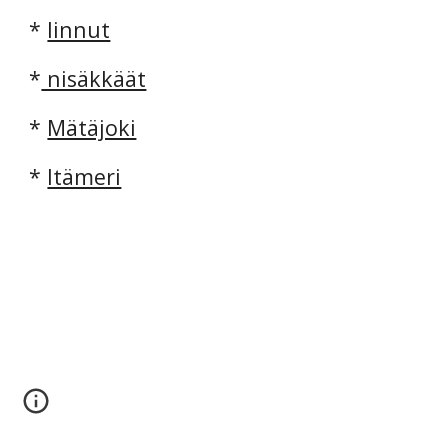
*
linnut
*
 nisäkkäät
*
Mätäjoki
*
Itämeri