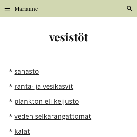
Marianne
Skip to main content
Skip to navigation
vesistöt
*
sanasto
*
ranta- ja vesikasvit
*
plankton eli keijusto
*
veden selkärangattomat
*
kalat