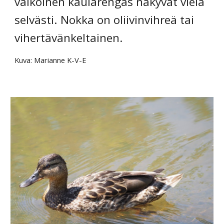
valkoinen kaularengas näkyvät vielä 
selvästi. Nokka on oliivinvihreä tai 
vihertävänkeltainen.
Kuva: Marianne K-V-E