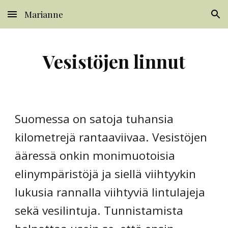
Marianne
Skip to main content
Skip to navigation
Vesistöjen linnut
Suomessa on satoja tuhansia 
kilometrejä rantaaviivaa. Vesistöjen 
ääressä onkin monimuotoisia 
elinympäristöjä ja siellä viihtyykin 
lukusia rannalla viihtyviä lintulajeja 
sekä vesilintuja. Tunnistamista 