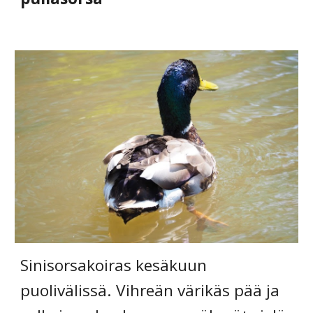
Sinisorsakoiras kesäkuun 
puolivälissä. Vihreän värikäs pää ja 