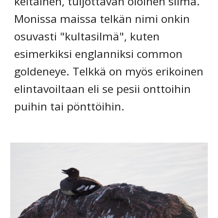
keltainen, tuijottavan oloinen silmä. 
Monissa maissa telkän nimi onkin 
osuvasti "kultasilmä", kuten 
esimerkiksi englanniksi common 
goldeneye. Telkkä on myös erikoinen 
elintavoiltaan eli se pesii onttoihin 
puihin tai pönttöihin. 