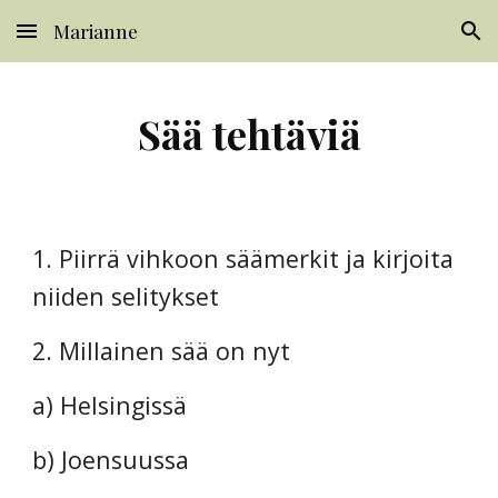
Marianne
Skip to main content
Skip to navigation
Sää tehtäviä
1. Piirrä vihkoon säämerkit ja kirjoita 
niiden selitykset
2. Millainen sää on nyt
a) Helsingissä
b) Joensuussa