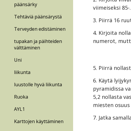
päänsärky
viimeiseksi 85-.
Tehtäviä päänsärystä
3. Piirrä 16 ru
Terveyden edistäminen
4. Kirjoita nol
numerot, mutta 
tupakan ja päihteiden
välttäminen
Uni
5. Piirrä nollas
liikunta
6. Käytä lyijyk
luustolle hyvä liikunta
pyramidissa vas
5,2 nollasta va
Ruoka
miesten osuus o
AYL1
7. Jatka samall
Karttojen käyttäminen