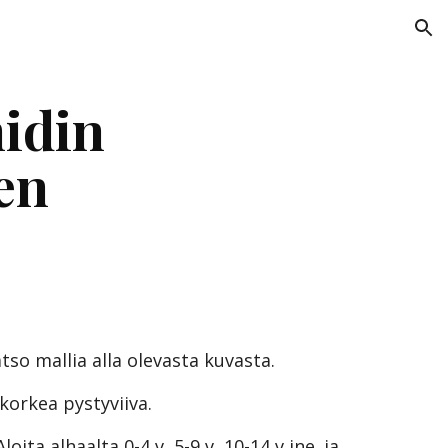
ion
din 
en
tso mallia alla olevasta kuvasta.
korkea pystyviiva.
ita alhaalta 0-4 v, 5-9 v, 10-14 v jne. ja 