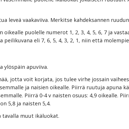
utua leveä vaakaviiva. Merkitse kahdeksannen ruudun 
lan oikealle puolelle numerot 1, 2, 3, 4, 5, 6, 7 ja va
peilikuvana eli 7, 6, 5, 4, 3, 2, 1, niin että molempie
ta ylöspäin apuviiva.
ynää, jotta voit korjata, jos tulee virhe jossain vaihe
emmalle ja naisien oikealle. Piirrä ruutuja apuna kä
semmalle. Piirrä 0-4 v naisten osuus: 4,9 oikealle. Pii
n 5,8 ja naisten 5,4.
a tavalla muut ikäluokat.