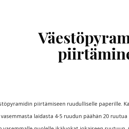
ip to main content
Skip to navigat
Väestöpyrami
piirtämin
töpyramidin piirtämiseen ruudulliselle paperille. Ka
on vasemmasta laidasta 4-5 ruudun päähän 20 ruutua 
an vasemmalle puolelle ikäluokat jokaiseen ruutuun. Alo