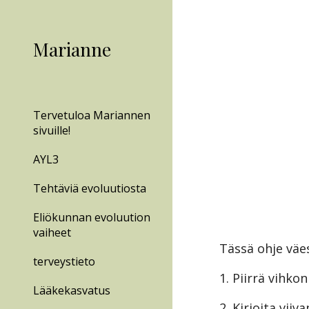
Sk
Marianne
Tervetuloa Mariannen
sivuille!
AYL3
Tehtäviä evoluutiosta
Eliökunnan evoluution
vaiheet
Tässä ohje väes
terveystieto
1. Piirrä vihk
Lääkekasvatus
2. Kirjoita viiv