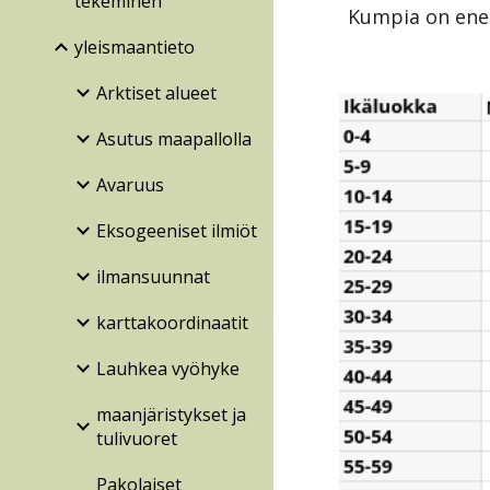
tekeminen
Kumpia on enem
yleismaantieto
Arktiset alueet
Asutus maapallolla
Avaruus
Eksogeeniset ilmiöt
ilmansuunnat
karttakoordinaatit
Lauhkea vyöhyke
maanjäristykset ja
tulivuoret
Pakolaiset