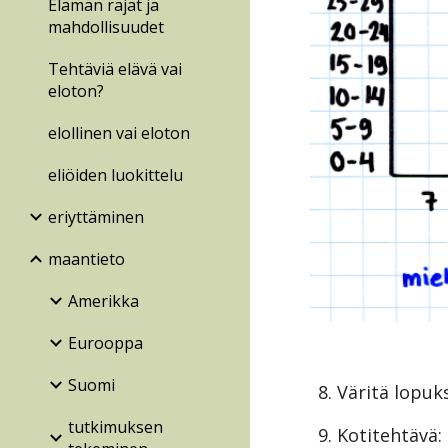
Elämän rajat ja
mahdollisuudet
Tehtäviä elävä vai
eloton?
elollinen vai eloton
eliöiden luokittelu
eriyttäminen
maantieto
Amerikka
Eurooppa
Suomi
8. Väritä lopuk
tutkimuksen
9. Kotitehtävä: