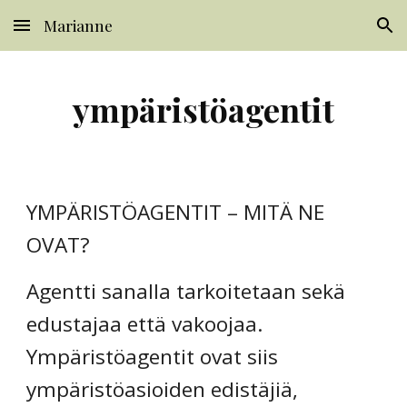
Marianne
Skip to main content
Skip to navigation
ympäristöagentit
YMPÄRISTÖAGENTIT – MITÄ NE 
OVAT?
Agentti sanalla tarkoitetaan sekä 
edustajaa että vakoojaa. 
Ympäristöagentit ovat siis  
ympäristöasioiden edistäjiä, 